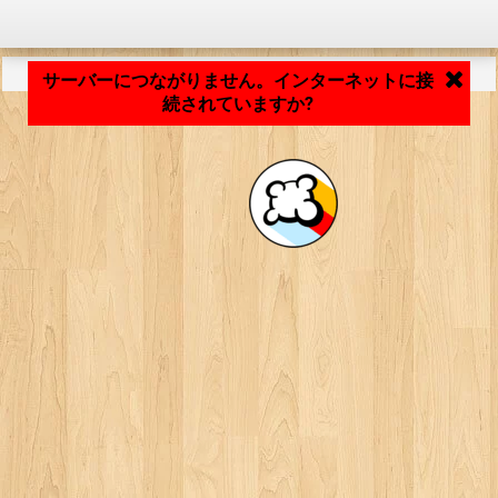
アプリケーションの読み込み中... ...
サーバーにつながりません。インターネットに接
続されていますか?