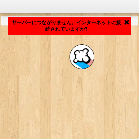
アプリケーションの読み込み中... ...
サーバーにつながりません。インターネットに接
続されていますか?