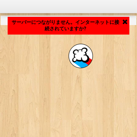
アプリケーションの読み込み中... ...
サーバーにつながりません。インターネットに接
続されていますか?