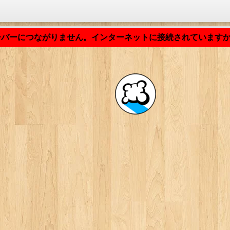
アプリケーションの読み込み中... ...
ーバーにつながりません。インターネットに接続されていますか