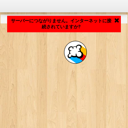
アプリケーションの読み込み中... ...
サーバーにつながりません。インターネットに接
続されていますか?