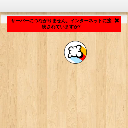
アプリケーションの読み込み中... ...
サーバーにつながりません。インターネットに接
続されていますか?