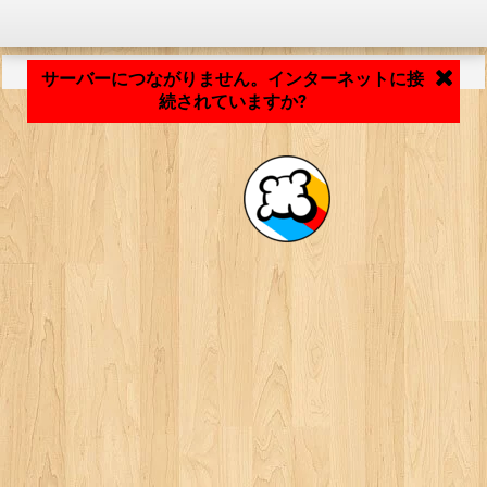
アプリケーションの読み込み中... ...
サーバーにつながりません。インターネットに接
続されていますか?