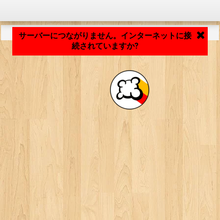
アプリケーションの読み込み中... ...
サーバーにつながりません。インターネットに接
続されていますか?