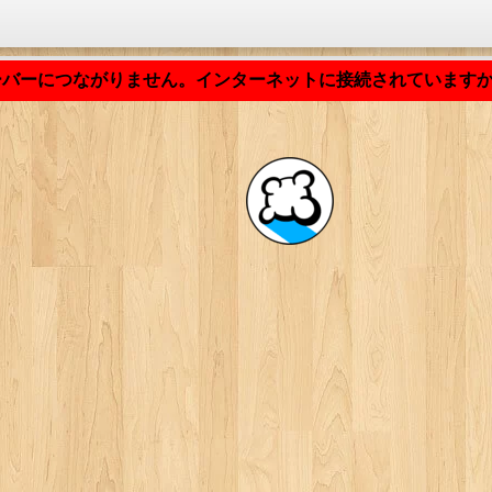
アプリケーションの読み込み中... ...
ーバーにつながりません。インターネットに接続されていますか