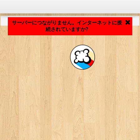
アプリケーションの読み込み中... ...
サーバーにつながりません。インターネットに接
続されていますか?