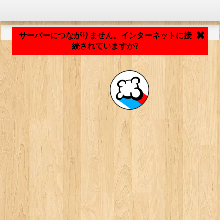
アプリケーションの読み込み中... ...
サーバーにつながりません。インターネットに接
続されていますか?