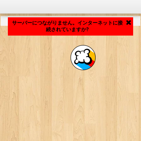
アプリケーションの読み込み中... ...
サーバーにつながりません。インターネットに接
続されていますか?